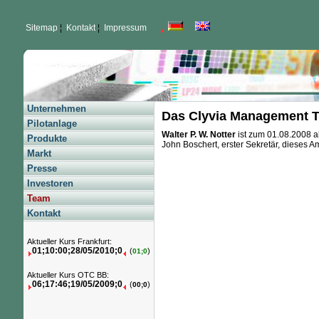
Sitemap
¦
Kontakt
¦
Impressum
Unternehmen
Das Clyvia Management 
Pilotanlage
Walter P. W. Notter
ist zum 01.08.2008 
Produkte
John Boschert, erster Sekretär, dieses Am
Markt
Presse
Investoren
Team
Kontakt
Aktueller Kurs Frankfurt:
01;10:00;28/05/2010;0
(
)
01;0
Aktueller Kurs OTC BB:
06;17:46;19/05/2009;0
(
)
00;0