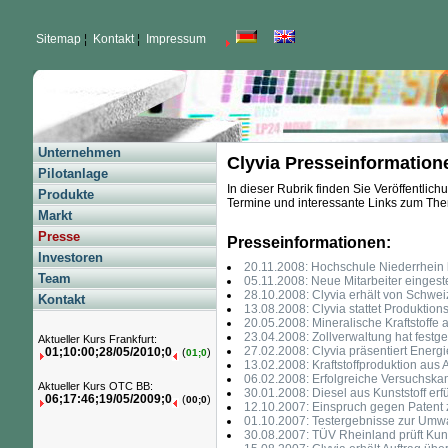
Sitemap
¦
Kontakt
¦
Impressum
Unternehmen
Clyvia Presseinformation
Pilotanlage
In dieser Rubrik finden Sie Veröffentli
Produkte
Termine und interessante Links zum Th
Markt
Presse
Presseinformationen:
Investoren
20.11.2008: Hochschule Niederrhein
Team
05.11.2008: Neue Mitarbeiter eingestel
28.10.2008: Clyvia erhält von Schwei
Kontakt
13.08.2008: Clyvia stattet Produkti
20.05.2008: Mineralische Kraftstoffe 
23.04.2008: Zollverwaltung hat festge
Aktueller Kurs Frankfurt:
27.02.2008: Clyvia präsentiert Energ
01;10:00;28/05/2010;0
(
)
01;0
13.02.2008: Kraftstoffproduktion aus 
06.02.2008: Erfolgreiche Versuchska
Aktueller Kurs OTC BB:
30.01.2008: Diesel aus Kunststoff er
06;17:46;19/05/2009;0
(
)
00;0
12.10.2007: Einspruch gegen Patent 
01.10.2007: Testergebnisse zur Umwan
30.08.2007: TÜV Rheinland prüft Kun