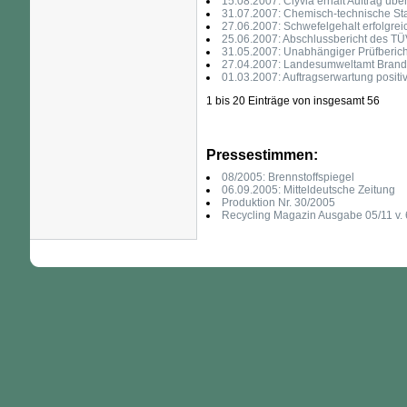
15.08.2007: Clyvia erhält Auftrag übe
31.07.2007: Chemisch-technische Stab
27.06.2007: Schwefelgehalt erfolgreic
25.06.2007: Abschlussbericht des TÜV 
31.05.2007: Unabhängiger Prüfbericht 
27.04.2007: Landesumweltamt Branden
01.03.2007: Auftragserwartung positiv 
1 bis 20 Einträge von insgesamt
56
Pressestimmen:
08/2005: Brennstoffspiegel
06.09.2005: Mitteldeutsche Zeitung
Produktion Nr. 30/2005
Recycling Magazin Ausgabe 05/11 v. 