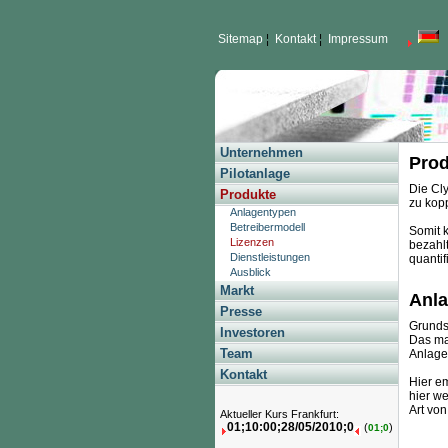
Sitemap
¦
Kontakt
¦
Impressum
Unternehmen
Prod
Pilotanlage
Die Cl
Produkte
zu kopp
Anlagentypen
Betreibermodell
Somit k
Lizenzen
bezahlt
Dienstleistungen
quantif
Ausblick
Markt
Anla
Presse
Grundsä
Investoren
Das ma
Team
Anlage
Kontakt
Hier em
hier we
Art von
Aktueller Kurs Frankfurt:
01;10:00;28/05/2010;0
(
)
01;0