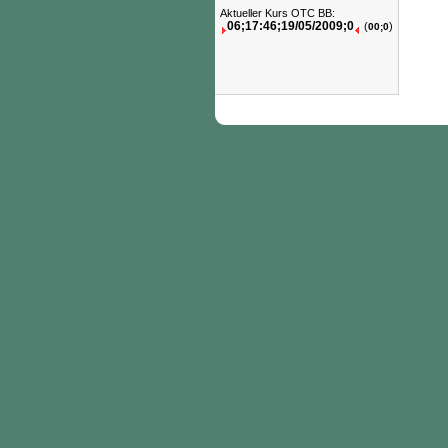
Aktueller Kurs OTC BB:
06;17:46;19/05/2009;0
(
)
00;0