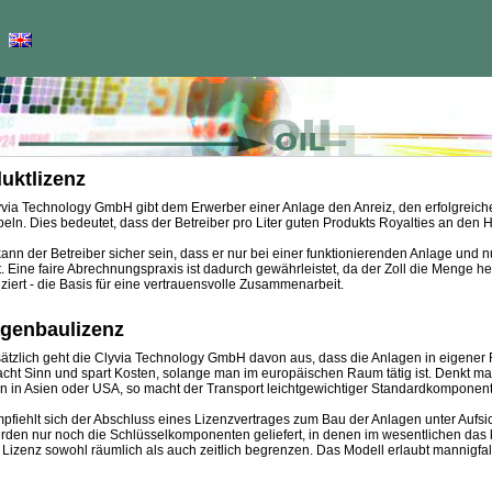
uktlizenz
yvia Technology GmbH gibt dem Erwerber einer Anlage den Anreiz, den erfolgreich
eln. Dies bedeutet, dass der Betreiber pro Liter guten Produkts Royalties an den He
ann der Betreiber sicher sein, dass er nur bei einer funktionierenden Anlage und n
. Eine faire Abrechnungspraxis ist dadurch gewährleistet, da der Zoll die Menge h
iziert - die Basis für eine vertrauensvolle Zusammenarbeit.
genbaulizenz
tzlich geht die Clyvia Technology GmbH davon aus, dass die Anlagen in eigener R
cht Sinn und spart Kosten, solange man im europäischen Raum tätig ist. Denkt m
n in Asien oder USA, so macht der Transport leichtgewichtiger Standardkomponent
pfiehlt sich der Abschluss eines Lizenzvertrages zum Bau der Anlagen unter Aufs
rden nur noch die Schlüsselkomponenten geliefert, in denen im wesentlichen das 
 Lizenz sowohl räumlich als auch zeitlich begrenzen. Das Modell erlaubt mannigfa