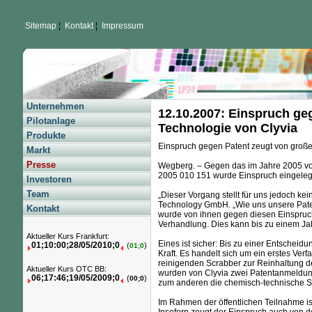
Sitemap
¦
Kontakt
¦
Impressum
Unternehmen
12.10.2007: Einspruch ge
Pilotanlage
Technologie von Clyvia
Produkte
Einspruch gegen Patent zeugt von große
Markt
Presse
Wegberg. – Gegen das im Jahre 2005 vo
2005 010 151 wurde Einspruch eingelegt
Investoren
Team
„Dieser Vorgang stellt für uns jedoch ke
Technology GmbH. „Wie uns unsere Paten
Kontakt
wurde von ihnen gegen diesen Einspruch 
Verhandlung. Dies kann bis zu einem Ja
Aktueller Kurs Frankfurt:
Eines ist sicher: Bis zu einer Entscheid
01;10:00;28/05/2010;0
(
)
01;0
Kraft. Es handelt sich um ein erstes Ver
reinigenden Scrabber zur Reinhaltung d
Aktueller Kurs OTC BB:
wurden von Clyvia zwei Patentanmeldung
06;17:46;19/05/2009;0
(
)
00;0
zum anderen die chemisch-technische Sta
Im Rahmen der öffentlichen Teilnahme ist