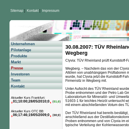
Sitemap
¦
Kontakt
¦
Impressum
Unternehmen
30.08.2007: TÜV Rheinlan
Pilotanlage
Wegberg
Produkte
Clyvia: TÜV Rheinland prüft Kunststoff
Markt
Presse
Wegberg. – Nachdem das von der Clyvia 
Altölen von unabhängigen Prüflaboren me
Investoren
wurde, hat Clyvia jetzt die Kunststoff-
Team
Firmensitz in Wegberg mit.
Kontakt
Unter Aufsicht des TÜV Rheinland wurden
Probe entnommen und der Petro Lab GmbH
Laboratorium für Mineralöl- und Umwelta
Aktueller Kurs Frankfurt:
51603-1 für leichtes Heizöl untersucht wi
01;10:00;28/05/2010;0
(
)
01;0
mit einem abschließenden Votum des TÜ
Aktueller Kurs OTC BB:
Der TÜV Rheinland hat bereits bestätigt,
06;17:46;19/05/2009;0
(
)
00;0
anschließend aus der Destillationskolo
Proben entnommen und von Clyvia im ei
typische Verteilung der Kohlenwassersto