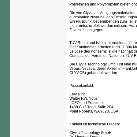
Polyethylen und Polypropylen bieten opt
Die von Clyvia als Ausgangsmaterialien z
durchlaufen zuvor bei den Entsorgungsbe
Ein Pluspunkt gegenüber den zum Teil star
mehr entschwefelt werden müssen. Aus d
Zuversicht entgegen.
TÜV Rheinland ist ein international führ
fünf Kontinenten arbeiten rund 11.000 M
Leitidee des Konzerns ist die nachhaltig
Compact der Vereinten Nationen. TÜV Rhe
Die Clyvia Technology GmbH ist eine hun
Vegas, Nevada, deren Aktien in Frankfu
CLYV.OB) gehandelt werden.
Pressekontakt:
Clyvia Inc.
Walter P.W. Notter
- CEO und Präsident -
1480 Gulf Road, Suite 204
Point Roberts, WA 9828, USA
Kontakt für technische Fragen:
Clyvia Technology GmbH