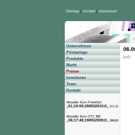
Sitemap
¦
Kontakt
¦
Impressum
Unternehmen
06.0
Pilotanlage
[pdf]
Produkte
Markt
Presse
Investoren
Team
Kontakt
Aktueller Kurs Frankfurt:
01;10:00;28/05/2010;0
(
)
01;0
Aktueller Kurs OTC BB:
06;17:46;19/05/2009;0
(
)
00;0