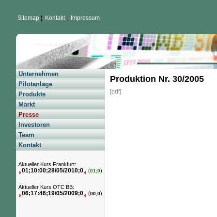
Sitemap
¦
Kontakt
¦
Impressum
Unternehmen
Produktion Nr. 30/2005
Pilotanlage
[pdf]
Produkte
Markt
Presse
Investoren
Team
Kontakt
Aktueller Kurs Frankfurt:
01;10:00;28/05/2010;0
(
)
01;0
Aktueller Kurs OTC BB:
06;17:46;19/05/2009;0
(
)
00;0