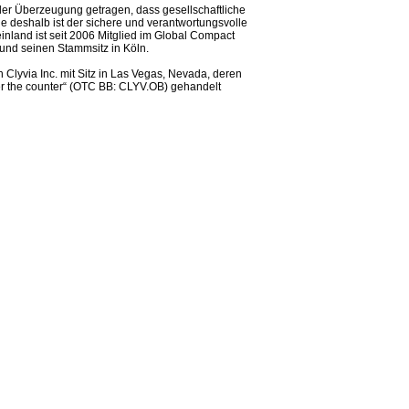
 der Überzeugung getragen, dass gesellschaftliche
ade deshalb ist der sichere und verantwortungsvolle
nland ist seit 2006 Mitglied im Global Compact
 und seinen Stammsitz in Köln.
Clyvia Inc. mit Sitz in Las Vegas, Nevada, deren
r the counter“ (OTC BB: CLYV.OB) gehandelt