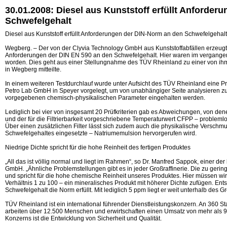
30.01.2008: Diesel aus Kunststoff erfüllt Anforde
Schwefelgehalt
Diesel aus Kunststoff erfüllt Anforderungen der DIN-Norm an den Schwefelgehalt
Wegberg. – Der von der Clyvia Technology GmbH aus Kunststoffabfällen erzeugte Di
Anforderungen der DIN EN 590 an den Schwefelgehalt. Hier waren im vergange
worden. Dies geht aus einer Stellungnahme des TÜV Rheinland zu einer von ihm
in Wegberg mitteilte.
In einem weiteren Testdurchlauf wurde unter Aufsicht des TÜV Rheinland eine 
Petro Lab GmbH in Speyer vorgelegt, um von unabhängiger Seite analysieren zu 
vorgegebenen chemisch-physikalischen Parameter eingehalten werden.
Lediglich bei vier von insgesamt 20 Prüfkriterien gab es Abweichungen, von den
und der für die Filtrierbarkeit vorgeschriebene Temperaturwert CFPP – problemlo
Über einen zusätzlichen Filter lässt sich zudem auch die physikalische Verschm
Schwefelgehaltes eingesetzte – Natriumemulsion hervorgerufen wird.
Niedrige Dichte spricht für die hohe Reinheit des fertigen Produktes
„All das ist völlig normal und liegt im Rahmen“, so Dr. Manfred Sappok, einer de
GmbH. „Ähnliche Problemstellungen gibt es in jeder Großraffinerie. Die zu gering
und spricht für die hohe chemische Reinheit unseres Produktes. Hier müssen wir
Verhältnis 1 zu 100 – ein mineralisches Produkt mit höherer Dichte zufügen. Ents
Schwefelgehalt die Norm erfüllt. Mit lediglich 5 ppm liegt er weit unterhalb des
TÜV Rheinland ist ein international führender Dienstleistungskonzern. An 360 S
arbeiten über 12.500 Menschen und erwirtschaften einen Umsatz von mehr als 90
Konzerns ist die Entwicklung von Sicherheit und Qualität.