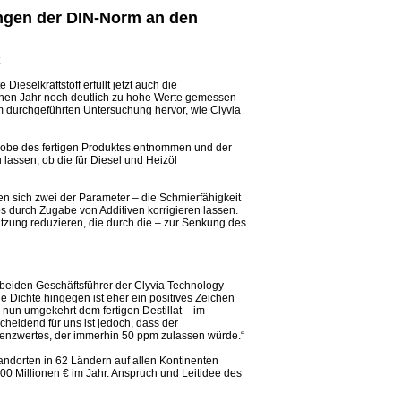
rungen der DIN-Norm an den
eselkraftstoff erfüllt jetzt auch die
nen Jahr noch deutlich zu hohe Werte gemessen
 durchgeführten Untersuchung hervor, wie Clyvia
Probe des fertigen Produktes entnommen und der
lassen, ob die für Diesel und Heizöl
en sich zwei der Parameter – die Schmierfähigkeit
s durch Zugabe von Additiven korrigieren lassen.
utzung reduzieren, die durch die – zur Senkung des
r beiden Geschäftsführer der Clyvia Technology
e Dichte hingegen ist eher ein positives Zeichen
 nun umgekehrt dem fertigen Destillat – im
cheidend für uns ist jedoch, dass der
 Grenzwertes, der immerhin 50 ppm zulassen würde.“
tandorten in 62 Ländern auf allen Kontinenten
0 Millionen € im Jahr. Anspruch und Leitidee des