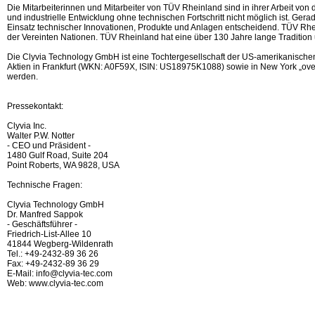
Die Mitarbeiterinnen und Mitarbeiter von TÜV Rheinland sind in ihrer Arbeit von
und industrielle Entwicklung ohne technischen Fortschritt nicht möglich ist. Ger
Einsatz technischer Innovationen, Produkte und Anlagen entscheidend. TÜV Rhei
der Vereinten Nationen. TÜV Rheinland hat eine über 130 Jahre lange Tradition
Die Clyvia Technology GmbH ist eine Tochtergesellschaft der US-amerikanischen 
Aktien in Frankfurt (WKN: A0F59X, ISIN: US18975K1088) sowie in New York „ove
werden.
Pressekontakt:
Clyvia Inc.
Walter P.W. Notter
- CEO und Präsident -
1480 Gulf Road, Suite 204
Point Roberts, WA 9828, USA
Technische Fragen:
Clyvia Technology GmbH
Dr. Manfred Sappok
- Geschäftsführer -
Friedrich-List-Allee 10
41844 Wegberg-Wildenrath
Tel.: +49-2432-89 36 26
Fax: +49-2432-89 36 29
E-Mail: info@clyvia-tec.com
Web: www.clyvia-tec.com