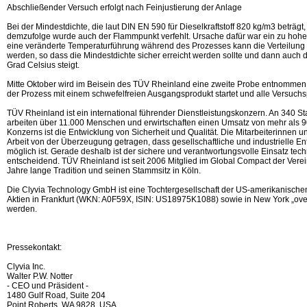
Abschließender Versuch erfolgt nach Feinjustierung der Anlage
Bei der Mindestdichte, die laut DIN EN 590 für Dieselkraftstoff 820 kg/m3 beträgt
demzufolge wurde auch der Flammpunkt verfehlt. Ursache dafür war ein zu hoher 
eine veränderte Temperaturführung während des Prozesses kann die Verteilung de
werden, so dass die Mindestdichte sicher erreicht werden sollte und dann auch
Grad Celsius steigt.
Mitte Oktober wird im Beisein des TÜV Rheinland eine zweite Probe entnommen,
der Prozess mit einem schwefelfreien Ausgangsprodukt startet und alle Versuch
TÜV Rheinland ist ein international führender Dienstleistungskonzern. An 340 S
arbeiten über 11.000 Menschen und erwirtschaften einen Umsatz von mehr als 90
Konzerns ist die Entwicklung von Sicherheit und Qualität. Die Mitarbeiterinnen u
Arbeit von der Überzeugung getragen, dass gesellschaftliche und industrielle Ent
möglich ist. Gerade deshalb ist der sichere und verantwortungsvolle Einsatz te
entscheidend. TÜV Rheinland ist seit 2006 Mitglied im Global Compact der Vere
Jahre lange Tradition und seinen Stammsitz in Köln.
Die Clyvia Technology GmbH ist eine Tochtergesellschaft der US-amerikanischen 
Aktien in Frankfurt (WKN: A0F59X, ISIN: US18975K1088) sowie in New York „ove
werden.
Pressekontakt:
Clyvia Inc.
Walter P.W. Notter
- CEO und Präsident -
1480 Gulf Road, Suite 204
Point Roberts, WA 9828, USA