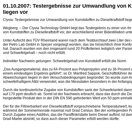
01.10.2007: Testergebnisse zur Umwandlung von Kun
liegen vor
Clyvia: Testergebnisse zur Umwandlung von Kunststoffen zu Dieselkraftstoff lieg
Wegberg. – Der Clyvia Technology GmbH liegt das Testergebnis zu einer von 
von Kunststoffen zu Dieselkraftstoff vor, der anschließend einer Bidestillation un
Unter Aufsicht des TÜV Rheinland waren nach dem Testdurchlauf zwei Liter de
der Petro Lab GmbH in Speyer vorgelegt worden, das sie hinsichtlich ihrer Konf
hat. Danach wurden von den insgesamt rund 20 Prüfkriterien lediglich vier Param
und Schwefelgehalt – noch nicht erfüllt.
Indirekter Nachweis gelungen: Schwefelgehalt von Kunststoff erfüllt die Norm
„Das Ausgangsmaterial, das zu 64 Prozent aus Polypropylen und zu 36 Prozent 
einem eindeutigen Ergebnis geführt“, so Dr. Manfred Sappok, Geschäftsführer de
Abweichungen liegen in den Versuchsbedingungen begründet. So wurde zum Anf
schwefelhaltigem Altöl verwendet, was die Messdaten besonders in der Anfangsph
Durch die kontinuierliche Zugabe von Kunststoffen sank der Schwefelanteil dann
auf 170 ppm deutlich ab. Somit ist der Nachweis erbracht, dass das durch die D
hergestellte Produkt den in der DIN EN 590 geforderten Wert von 50 ppm einhalt
Der für die Filtrierbarkeit von Dieselkraftstoff vorgeschriebene Temperaturwert, k
während der Sommermonate maximal null Grad Celsius. Bei der vorliegenden 
Durch Zugabe eines Additivs, das die Paraffinkristalle beim Diesel auflöst, ist d
Grad-Marke absinkt, so dass auch dieser Parameter erfüllt werden dürfte.