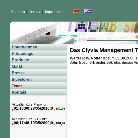
Sitemap
¦
Kontakt
¦
Impressum
Unternehmen
Das Clyvia Management 
Pilotanlage
Walter P. W. Notter
ist zum 01.08.2008 
Produkte
John Boschert, erster Sekretär, dieses Am
Markt
Presse
Investoren
Team
Kontakt
Aktueller Kurs Frankfurt:
01;10:00;28/05/2010;0
(
)
01;0
Aktueller Kurs OTC BB:
06;17:46;19/05/2009;0
(
)
00;0